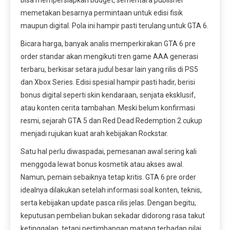
bisa mempersiapkan budget, sementara publisher
memetakan besarnya permintaan untuk edisi fisik
maupun digital. Pola ini hampir pasti terulang untuk GTA 6.
Bicara harga, banyak analis memperkirakan GTA 6 pre
order standar akan mengikuti tren game AAA generasi
terbaru, berkisar setara judul besar lain yang rilis di PS5
dan Xbox Series. Edisi spesial hampir pasti hadir, berisi
bonus digital seperti skin kendaraan, senjata eksklusif,
atau konten cerita tambahan. Meski belum konfirmasi
resmi, sejarah GTA 5 dan Red Dead Redemption 2 cukup
menjadi rujukan kuat arah kebijakan Rockstar.
Satu hal perlu diwaspadai, pemesanan awal sering kali
menggoda lewat bonus kosmetik atau akses awal.
Namun, pemain sebaiknya tetap kritis. GTA 6 pre order
idealnya dilakukan setelah informasi soal konten, teknis,
serta kebijakan update pasca rilis jelas. Dengan begitu,
keputusan pembelian bukan sekadar didorong rasa takut
ketinggalan, tetapi pertimbangan matang terhadap nilai