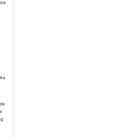
sia
ika
ada
r.
ng