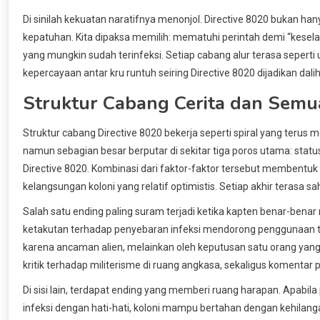
Di sinilah kekuatan naratifnya menonjol. Directive 8020 bukan ha
kepatuhan. Kita dipaksa memilih: mematuhi perintah demi “kes
yang mungkin sudah terinfeksi. Setiap cabang alur terasa seperti 
kepercayaan antar kru runtuh seiring Directive 8020 dijadikan dalih
Struktur Cabang Cerita dan Semu
Struktur cabang Directive 8020 bekerja seperti spiral yang te
namun sebagian besar berputar di sekitar tiga poros utama: statu
Directive 8020. Kombinasi dari faktor-faktor tersebut membentuk v
kelangsungan koloni yang relatif optimistis. Setiap akhir terasa s
Salah satu ending paling suram terjadi ketika kapten benar-benar
ketakutan terhadap penyebaran infeksi mendorong penggunaan t
karena ancaman alien, melainkan oleh keputusan satu orang yan
kritik terhadap militerisme di ruang angkasa, sekaligus komentar
Di sisi lain, terdapat ending yang memberi ruang harapan. Apabil
infeksi dengan hati-hati, koloni mampu bertahan dengan kehilanga