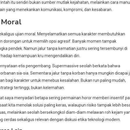
erintah itu sendiri bukan sumber mutlak kejahatan, melainkan cara manu
rmain yang menekankan komunikasi, kompromi, dan kesabaran.
 Moral
 sekaligus ujian moral. Menyelamatkan semua karakter membutuhkan
an dorongan untuk memilih opsi agresif. Banyak momen tampak
ka pendek. Namun jalur tanpa kematian justru sering tersembunyi di
terhadap kemampuan kru mengendalikan diri.
i pernyataan etis pengembang. Supermassive seolah berkata bahwa
orbanan sia-sia. Sementara jalur tanpa korban hanya mungkin dicapai j
an bagi karakter untuk menebus kesalahan. Bukan run paling mudah,
rategi tertinggi, bukan kelemahan.
uat saya menyadari betapa sering permainan horor memberi insentif p
dir saat kita menolak solusi paling keras, walaupun risiko tampak lebih besa
as, melainkan seolah bersekongkol diam-diam melawan roh kejam ya
ng cerdas sekaligus relevan dengan diskusi etika teknologi modern.