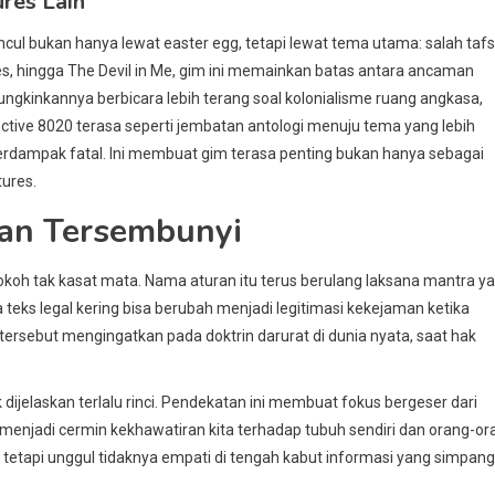
res Lain
ncul bukan hanya lewat easter egg, tetapi lewat tema utama: salah tafs
s, hingga The Devil in Me, gim ini memainkan batas antara ancaman
mungkinkannya berbicara lebih terang soal kolonialisme ruang angkasa,
irective 8020 terasa seperti jembatan antologi menuju tema yang lebih
berdampak fatal. Ini membuat gim terasa penting bukan hanya sebagai
tures.
san Tersembunyi
tokoh tak kasat mata. Nama aturan itu terus berulang laksana mantra y
eks legal kering bisa berubah menjadi legitimasi kekejaman ketika
ersebut mengingatkan pada doktrin darurat di dunia nyata, saat hak
 dijelaskan terlalu rinci. Pendekatan ini membuat fokus bergeser dari
menjadi cermin kekhawatiran kita terhadap tubuh sendiri dan orang-or
 tetapi unggul tidaknya empati di tengah kabut informasi yang simpang