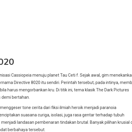
8020
isasi Cassiopeia menuju planet Tau Ceti f. Sejak awal, gim menekank
ernama Directive 8020 itu sendiri. Perintah tersebut, pada intinya, memb
 harus mengorbankan kru. Di titik ini, tema klasik The Dark Pictures
s demi bertahan.
enggeser tone cerita dari fiksi ilmiah heroik menjadi paranoia
nciptakan suasana curiga, isolasi, juga rasa gentar terhadap tubuh
g menjadi landasan pembenaran tindakan brutal. Banyak pilihan krusial d
andat berbahaya tersebut.