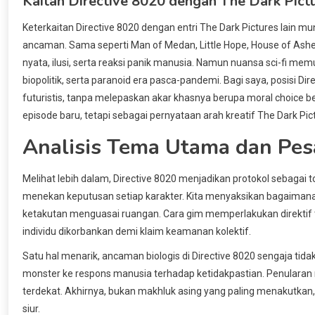
Kaitan Directive 8020 dengan The Dark Pictu
Keterkaitan Directive 8020 dengan entri The Dark Pictures lain mu
ancaman. Sama seperti Man of Medan, Little Hope, House of Ashe
nyata, ilusi, serta reaksi panik manusia. Namun nuansa sci-fi me
biopolitik, serta paranoid era pasca-pandemi. Bagi saya, posisi D
futuristis, tanpa melepaskan akar khasnya berupa moral choice 
episode baru, tetapi sebagai pernyataan arah kreatif The Dark Pic
Analisis Tema Utama dan Pe
Melihat lebih dalam, Directive 8020 menjadikan protokol sebagai 
menekan keputusan setiap karakter. Kita menyaksikan bagaimana t
ketakutan menguasai ruangan. Cara gim memperlakukan direktif t
individu dikorbankan demi klaim keamanan kolektif.
Satu hal menarik, ancaman biologis di Directive 8020 sengaja tidak
monster ke respons manusia terhadap ketidakpastian. Penularan 
terdekat. Akhirnya, bukan makhluk asing yang paling menakutkan,
siur.