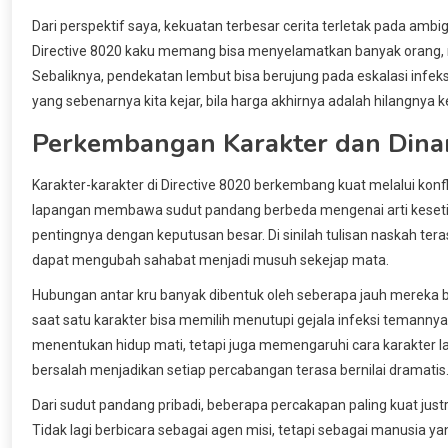
Dari perspektif saya, kekuatan terbesar cerita terletak pada ambi
Directive 8020 kaku memang bisa menyelamatkan banyak orang,
Sebaliknya, pendekatan lembut bisa berujung pada eskalasi infe
yang sebenarnya kita kejar, bila harga akhirnya adalah hilangnya
Perkembangan Karakter dan Dina
Karakter-karakter di Directive 8020 berkembang kuat melalui kon
lapangan membawa sudut pandang berbeda mengenai arti kesetiaa
pentingnya dengan keputusan besar. Di sinilah tulisan naskah t
dapat mengubah sahabat menjadi musuh sekejap mata.
Hubungan antar kru banyak dibentuk oleh seberapa jauh mereka b
saat satu karakter bisa memilih menutupi gejala infeksi temannya
menentukan hidup mati, tetapi juga memengaruhi cara karakter 
bersalah menjadikan setiap percabangan terasa bernilai dramatis
Dari sudut pandang pribadi, beberapa percakapan paling kuat just
Tidak lagi berbicara sebagai agen misi, tetapi sebagai manusia yan