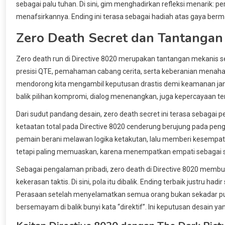
sebagai palu tuhan. Di sini, gim menghadirkan refleksi menarik: p
menafsirkannya. Ending ini terasa sebagai hadiah atas gaya be
Zero Death Secret dan Tantangan
Zero death run di Directive 8020 merupakan tantangan mekanis
presisi QTE, pemahaman cabang cerita, serta keberanian menah
mendorong kita mengambil keputusan drastis demi keamanan jang
balik pilihan kompromi, dialog menenangkan, juga kepercayaan 
Dari sudut pandang desain, zero death secret ini terasa sebaga
ketaatan total pada Directive 8020 cenderung berujung pada peng
pemain berani melawan logika ketakutan, lalu memberi kesempat
tetapi paling memuaskan, karena menempatkan empati sebagai st
Sebagai pengalaman pribadi, zero death di Directive 8020 memb
kekerasan taktis. Di sini, pola itu dibalik. Ending terbaik justru ha
Perasaan setelah menyelamatkan semua orang bukan sekadar pu
bersemayam di balik bunyi kata “direktif”. Ini keputusan desain ya