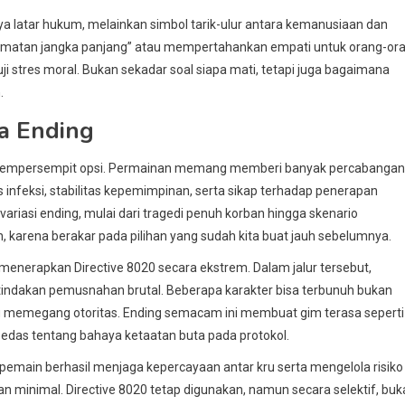
nya latar hukum, melainkan simbol tarik-ulur antara kemanusiaan dan
elamatan jangka panjang” atau mempertahankan empati untuk orang-or
uji stres moral. Bukan sekadar soal siapa mati, tetapi juga bagaimana
.
a Ending
rus mempersempit opsi. Permainan memang memberi banyak percabangan
s infeksi, stabilitas kepemimpinan, serta sikap terhadap penerapan
ariasi ending, mulai dari tragedi penuh korban hingga skenario
ah, karena berakar pada pilihan yang sudah kita buat jauh sebelumnya.
 menerapkan Directive 8020 secara ekstrem. Dalam jalur tersebut,
indakan pemusnahan brutal. Beberapa karakter bisa terbunuh bukan
g memegang otoritas. Ending semacam ini membuat gim terasa seperti
 pedas tentang bahaya ketaatan buta pada protokol.
a pemain berhasil menjaga kepercayaan antar kru serta mengelola risiko
n minimal. Directive 8020 tetap digunakan, namun secara selektif, bu