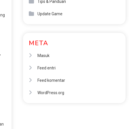
Tips & Panduan
Update Game
ang
META
,
Masuk
Feed entri
Feed komentar
WordPress.org
kan