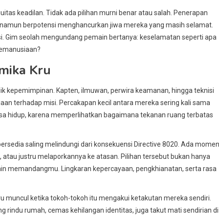
guitas keadilan. Tidak ada pilihan murni benar atau salah. Penerapan
 namun berpotensi menghancurkan jiwa mereka yang masih selamat.
ksi. Gim seolah mengundang pemain bertanya: keselamatan seperti apa
 kemanusiaan?
mika Kru
flik kepemimpinan. Kapten, ilmuwan, perwira keamanan, hingga teknisi
n terhadap misi. Percakapan kecil antara mereka sering kali sama
erasa hidup, karena memperlihatkan bagaimana tekanan ruang terbatas
ersedia saling melindungi dari konsekuensi Directive 8020. Ada mome
, atau justru melaporkannya ke atasan. Pilihan tersebut bukan hanya
lain memandangmu. Lingkaran kepercayaan, pengkhianatan, serta rasa
.
ru muncul ketika tokoh-tokoh itu mengakui ketakutan mereka sendiri.
g rindu rumah, cemas kehilangan identitas, juga takut mati sendirian di