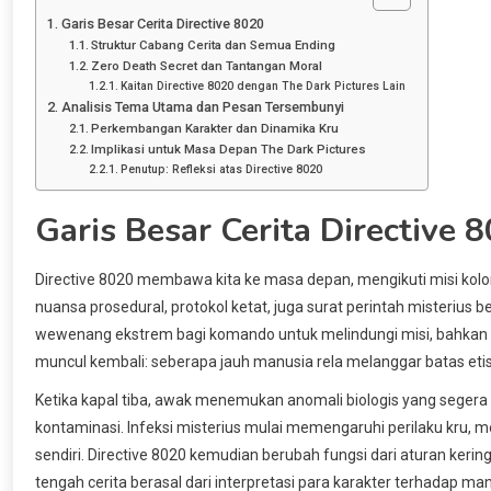
Garis Besar Cerita Directive 8020
Struktur Cabang Cerita dan Semua Ending
Zero Death Secret dan Tantangan Moral
Kaitan Directive 8020 dengan The Dark Pictures Lain
Analisis Tema Utama dan Pesan Tersembunyi
Perkembangan Karakter dan Dinamika Kru
Implikasi untuk Masa Depan The Dark Pictures
Penutup: Refleksi atas Directive 8020
Garis Besar Cerita Directive 
Directive 8020 membawa kita ke masa depan, mengikuti misi kolon
nuansa prosedural, protokol ketat, juga surat perintah misterius b
wewenang ekstrem bagi komando untuk melindungi misi, bahkan bila
muncul kembali: seberapa jauh manusia rela melanggar batas eti
Ketika kapal tiba, awak menemukan anomali biologis yang segera m
kontaminasi. Infeksi misterius mulai memengaruhi perilaku kru, me
sendiri. Directive 8020 kemudian berubah fungsi dari aturan kerin
tengah cerita berasal dari interpretasi para karakter terhadap m