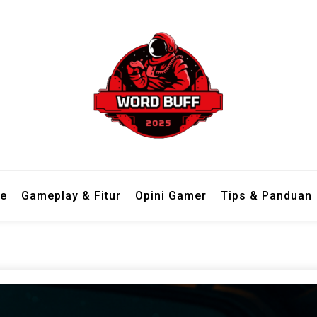
 dari berbagai genre dengan bahasa ringan dan mudah dipahami.
 Tempat Review Game Lengkap d
e
Gameplay & Fitur
Opini Gamer
Tips & Panduan