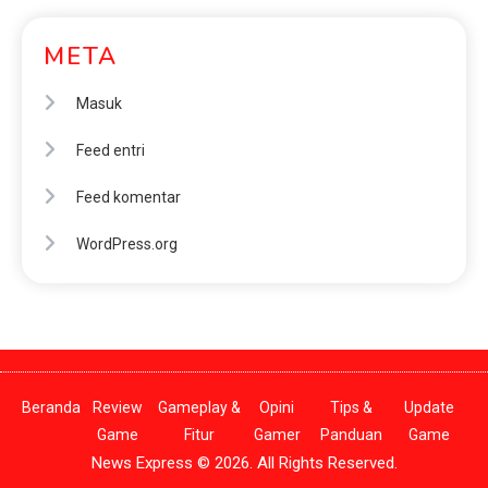
META
Masuk
Feed entri
Feed komentar
WordPress.org
Beranda
Review
Gameplay &
Opini
Tips &
Update
Game
Fitur
Gamer
Panduan
Game
News Express © 2026. All Rights Reserved.