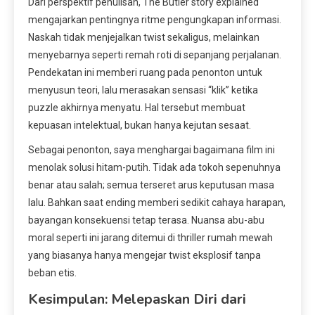
Dari perspektif penulisan, The Butler story explained
mengajarkan pentingnya ritme pengungkapan informasi.
Naskah tidak menjejalkan twist sekaligus, melainkan
menyebarnya seperti remah roti di sepanjang perjalanan.
Pendekatan ini memberi ruang pada penonton untuk
menyusun teori, lalu merasakan sensasi “klik” ketika
puzzle akhirnya menyatu. Hal tersebut membuat
kepuasan intelektual, bukan hanya kejutan sesaat.
Sebagai penonton, saya menghargai bagaimana film ini
menolak solusi hitam-putih. Tidak ada tokoh sepenuhnya
benar atau salah; semua terseret arus keputusan masa
lalu. Bahkan saat ending memberi sedikit cahaya harapan,
bayangan konsekuensi tetap terasa. Nuansa abu-abu
moral seperti ini jarang ditemui di thriller rumah mewah
yang biasanya hanya mengejar twist eksplosif tanpa
beban etis.
Kesimpulan: Melepaskan Diri dari