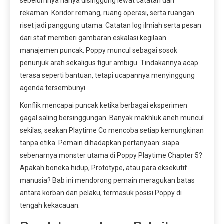
sebelumnya hanya disinggung lewat catatan dan
rekaman. Koridor remang, ruang operasi, serta ruangan
riset jadi panggung utama. Catatan log ilmiah serta pesan
dari staf memberi gambaran eskalasi kegilaan
manajemen puncak. Poppy muncul sebagai sosok
penunjuk arah sekaligus figur ambigu. Tindakannya acap
terasa seperti bantuan, tetapi ucapannya menyinggung
agenda tersembunyi.
Konflik mencapai puncak ketika berbagai eksperimen
gagal saling bersinggungan. Banyak makhluk aneh muncul
sekilas, seakan Playtime Co mencoba setiap kemungkinan
tanpa etika. Pemain dihadapkan pertanyaan: siapa
sebenarnya monster utama di Poppy Playtime Chapter 5?
Apakah boneka hidup, Prototype, atau para eksekutif
manusia? Bab ini mendorong pemain meragukan batas
antara korban dan pelaku, termasuk posisi Poppy di
tengah kekacauan.