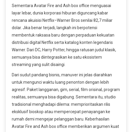
Sementara Avatar Fire and Ash box office menguasai
layar lebar, dunia korporasi hiburan diguncang kabar
rencana akuisisi Netflix–Warner Bros senilai 82,7 miliar
dolar. Jika benar terjadi, langkah ini berpotensi
membentuk raksasa baru dengan perpaduan kekuatan
distribusi digital Netflix serta katalog konten legendaris
Warner. Dari DC, Harry Potter, hingga ratusan judul klasik,
semuanya bisa diintegrasikan ke satu ekosistem
streaming yang sulit disaingi.
Dari sudut pandang bisnis, manuver ini jelas diarahkan
untuk mengunci waktu luang penonton dengan lebih
agresif. Paket langganan, gim, serial, film orisinal, program
realitas, semuanya bisa digabung. Sementara itu, studio
tradisional menghadapi dilema: memprioritaskan rilis
eksklusif bioskop atau mempercepat penayangan ke
rumah demi mengejar pelanggan baru. Keberhasilan
Avatar Fire and Ash box office memberikan argumen kuat