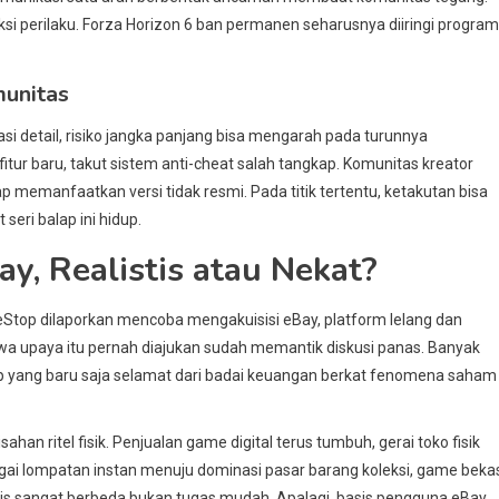
si perilaku. Forza Horizon 6 ban permanen seharusnya diiringi program
munitas
kasi detail, risiko jangka panjang bisa mengarah pada turunnya
ur baru, takut sistem anti-cheat salah tangkap. Komunitas kreator
 memanfaatkan versi tidak resmi. Pada titik tertentu, ketakutan bisa
eri balap ini hidup.
y, Realistis atau Nekat?
eStop dilaporkan mencoba mengakuisisi eBay, platform lelang dan
hwa upaya itu pernah diajukan sudah memantik diskusi panas. Banyak
op yang baru saja selamat dari badai keuangan berkat fenomena saham
sahan ritel fisik. Penjualan game digital terus tumbuh, gerai toko fisik
ai lompatan instan menuju dominasi pasar barang koleksi, game beka
nis sangat berbeda bukan tugas mudah. Apalagi, basis pengguna eBay