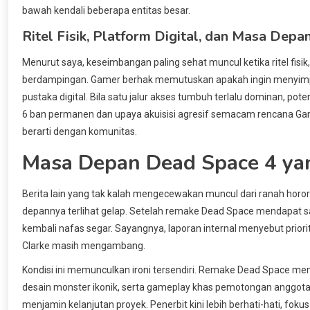
bawah kendali beberapa entitas besar.
Ritel Fisik, Platform Digital, dan Masa Dep
Menurut saya, keseimbangan paling sehat muncul ketika ritel fisik
berdampingan. Gamer berhak memutuskan apakah ingin menyimpan
pustaka digital. Bila satu jalur akses tumbuh terlalu dominan, p
6 ban permanen dan upaya akuisisi agresif semacam rencana Ga
berarti dengan komunitas.
Masa Depan Dead Space 4 ya
Berita lain yang tak kalah mengecewakan muncul dari ranah horo
depannya terlihat gelap. Setelah remake Dead Space mendapat s
kembali nafas segar. Sayangnya, laporan internal menyebut priorit
Clarke masih mengambang.
Kondisi ini memunculkan ironi tersendiri. Remake Dead Space me
desain monster ikonik, serta gameplay khas pemotongan anggota 
menjamin kelanjutan proyek. Penerbit kini lebih berhati-hati, fok