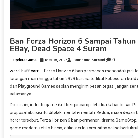
Ban Forza Horizon 6 Sampai Tahun 
EBay, Dead Space 4 Suram
0
Mei 18, 2026
Bambang Kurniadi
Update Game
word-buff.com
– Forza Horizon 6 ban permanen mendadak jadi t
larangan main hingga tahun 9999 karena terlibat kebocoran build
dan Playground Games seolah mengirim pesan tegas: jangan sentuh 
selamanya.
Di sisi lain, industri game ikut berguncang oleh dua kabar besar
proposal akuisisi itu ditolak mentah-mentah. Kedua, masa depa
horor tersebut. Forza Horizon 6 ban permanen, drama GameStop
game modern ketika bisnis, etika, serta komunitas saling bertubru