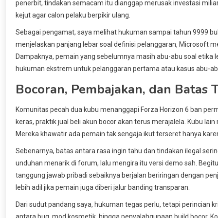
penerbit, tindakan semacam itu dianggap merusak investasi milia
kejut agar calon pelaku berpikir ulang.
Sebagai pengamat, saya melihat hukuman sampai tahun 9999 bukan h
menjelaskan panjang lebar soal definisi pelanggaran, Microsoft me
Dampaknya, pemain yang sebelumnya masih abu-abu soal etika lea
hukuman ekstrem untuk pelanggaran pertama atau kasus abu-a
Bocoran, Pembajakan, dan Batas
Komunitas pecah dua kubu menanggapi Forza Horizon 6 ban per
keras, praktik jual beli akun bocor akan terus merajalela. Kubu l
Mereka khawatir ada pemain tak sengaja ikut terseret hanya kare
Sebenarnya, batas antara rasa ingin tahu dan tindakan ilegal s
unduhan menarik di forum, lalu mengira itu versi demo sah. Begitu 
tanggung jawab pribadi sebaiknya berjalan beriringan dengan penj
lebih adil jika pemain juga diberi jalur banding transparan.
Dari sudut pandang saya, hukuman tegas perlu, tetapi perincian 
antara bug, mod kosmetik, hingga penyalahgunaan build bocor.