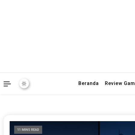
Baca ulasan game terbaru
Word Buff |
Beranda
Review Gam
11 MINS READ