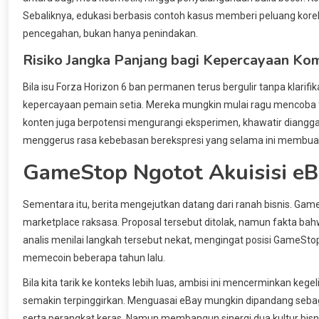
Sebaliknya, edukasi berbasis contoh kasus memberi peluang korek
pencegahan, bukan hanya penindakan.
Risiko Jangka Panjang bagi Kepercayaan Ko
Bila isu Forza Horizon 6 ban permanen terus bergulir tanpa klarifi
kepercayaan pemain setia. Mereka mungkin mulai ragu mencoba fit
konten juga berpotensi mengurangi eksperimen, khawatir dianggap
menggerus rasa kebebasan berekspresi yang selama ini membuat s
GameStop Ngotot Akuisisi eBa
Sementara itu, berita mengejutkan datang dari ranah bisnis. Gam
marketplace raksasa. Proposal tersebut ditolak, namun fakta ba
analis menilai langkah tersebut nekat, mengingat posisi GameSt
memecoin beberapa tahun lalu.
Bila kita tarik ke konteks lebih luas, ambisi ini mencerminkan kegeli
semakin terpinggirkan. Menguasai eBay mungkin dipandang sebag
serta perangkat keras. Namun membangun sinergi dua kultur bis