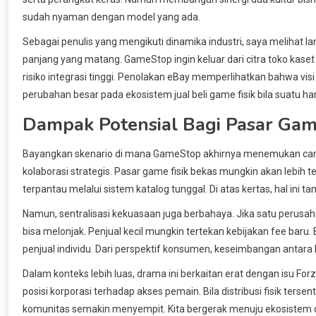
sudah nyaman dengan model yang ada.
Sebagai penulis yang mengikuti dinamika industri, saya melihat lan
panjang yang matang. GameStop ingin keluar dari citra toko ka
risiko integrasi tinggi. Penolakan eBay memperlihatkan bahwa visi
perubahan besar pada ekosistem jual beli game fisik bila suatu ha
Dampak Potensial Bagi Pasar Game
Bayangkan skenario di mana GameStop akhirnya menemukan cara 
kolaborasi strategis. Pasar game fisik bekas mungkin akan lebih ter
terpantau melalui sistem katalog tunggal. Di atas kertas, hal ini t
Namun, sentralisasi kekuasaan juga berbahaya. Jika satu perusah
bisa melonjak. Penjual kecil mungkin tertekan kebijakan fee baru
penjual individu. Dari perspektif konsumen, keseimbangan antara 
Dalam konteks lebih luas, drama ini berkaitan erat dengan isu
posisi korporasi terhadap akses pemain. Bila distribusi fisik tersen
komunitas semakin menyempit. Kita bergerak menuju ekosistem di