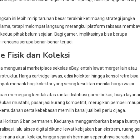
gkah ini lebih mirip taruhan besar terakhir ketimbang strategi jangka
set lama, tetapi melompat langsung merangkul platform raksasa memba
 kedua pihak belum sejalan. Bagi gamer, implikasinya bisa berupa
ri rencana serupa benar-benar terjadi.
 Fisik dan Koleksi
menguasai marketplace sekelas eBay, entah lewat merger lain atau
struktur. Harga cartridge lawas, edisi kolektor, hingga konsol retro bisa
ampak menarik bagi kolektor yang sering kesulitan menilai harga wajar.
aan memegang kendali atas rantai distribusi game bekas, biaya layana
. Bukan mustahil, pasar jadi kurang kompetitif, merugikan pembeli mau
kemudahan serta kebebasan memilih kanal jual beli perlu dijaga.
 Forza Horizon 6 ban permanen. Keduanya menggambarkan betapa kuatny
tralisasi, lalu akses digital dikunci lewat kebijakan ban ekstrem, ruang ge
 mana akun, koleksi, hingga sejarah bermain sepenuhnya berada di