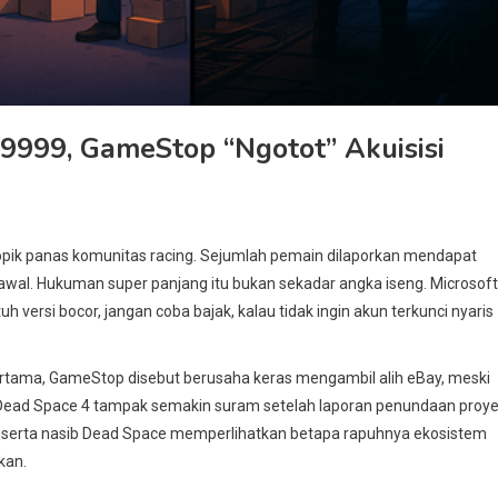
9999, GameStop “Ngotot” Akuisisi
opik panas komunitas racing. Sejumlah pemain dilaporkan mendapat
 awal. Hukuman super panjang itu bukan sekadar angka iseng. Microsoft
versi bocor, jangan coba bajak, kalau tidak ingin akun terkunci nyaris
. Pertama, GameStop disebut berusaha keras mengambil alih eBay, meski
n Dead Space 4 tampak semakin suram setelah laporan penundaan proy
, serta nasib Dead Space memperlihatkan betapa rapuhnya ekosistem
kan.