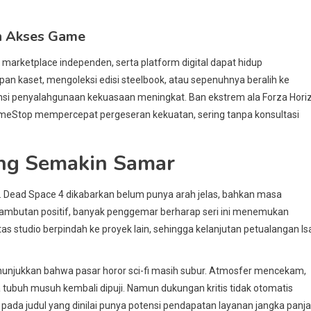
an Akses Game
, marketplace independen, serta platform digital dapat hidup
 kaset, mengoleksi edisi steelbook, atau sepenuhnya beralih ke
otensi penyalahgunaan kekuasaan meningkat. Ban ekstrem ala Forza Hori
meStop mempercepat pergeseran kekuatan, sering tanpa konsultasi
ng Semakin Samar
r. Dead Space 4 dikabarkan belum punya arah jelas, bahkan masa
ambutan positif, banyak penggemar berharap seri ini menemukan
as studio berpindah ke proyek lain, sehingga kelanjutan petualangan Is
nunjukkan bahwa pasar horor sci-fi masih subur. Atmosfer mencekam,
tubuh musuh kembali dipuji. Namun dukungan kritis tidak otomatis
us pada judul yang dinilai punya potensi pendapatan layanan jangka panj