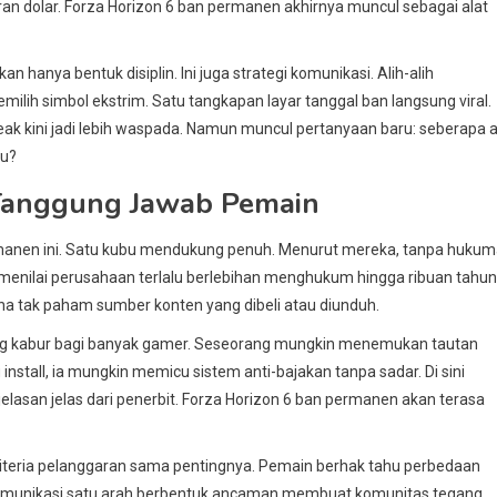
ran dolar. Forza Horizon 6 ban permanen akhirnya muncul sebagai alat
anya bentuk disiplin. Ini juga strategi komunikasi. Alih-alih
milih simbol ekstrim. Satu tangkapan layar tanggal ban langsung viral.
k kini jadi lebih waspada. Namun muncul pertanyaan baru: seberapa a
bu?
 Tanggung Jawab Pemain
manen ini. Satu kubu mendukung penuh. Menurut mereka, tanpa huku
ain menilai perusahaan terlalu berlebihan menghukum hingga ribuan tahun
na tak paham sumber konten yang dibeli atau diunduh.
ering kabur bagi banyak gamer. Seseorang mungkin menemukan tautan
install, ia mungkin memicu sistem anti-bajakan tanpa sadar. Di sini
elasan jelas dari penerbit. Forza Horizon 6 ban permanen akan terasa
kriteria pelanggaran sama pentingnya. Pemain berhak tahu perbedaan
 Komunikasi satu arah berbentuk ancaman membuat komunitas tegang.