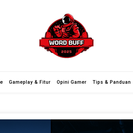
 dari berbagai genre dengan bahasa ringan dan mudah dipahami.
 Tempat Review Game Lengkap d
e
Gameplay & Fitur
Opini Gamer
Tips & Panduan