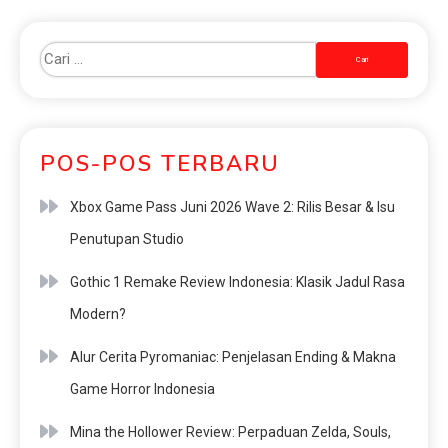
POS-POS TERBARU
Xbox Game Pass Juni 2026 Wave 2: Rilis Besar & Isu
Penutupan Studio
Gothic 1 Remake Review Indonesia: Klasik Jadul Rasa
Modern?
Alur Cerita Pyromaniac: Penjelasan Ending & Makna
Game Horror Indonesia
Mina the Hollower Review: Perpaduan Zelda, Souls,