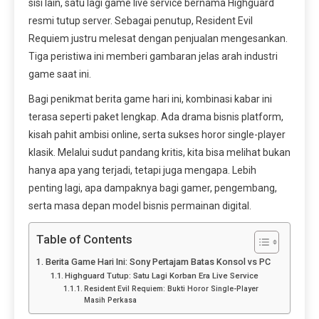
sisi lain, satu lagi game live service bernama Highguard
resmi tutup server. Sebagai penutup, Resident Evil
Requiem justru melesat dengan penjualan mengesankan.
Tiga peristiwa ini memberi gambaran jelas arah industri
game saat ini.
Bagi penikmat berita game hari ini, kombinasi kabar ini
terasa seperti paket lengkap. Ada drama bisnis platform,
kisah pahit ambisi online, serta sukses horor single-player
klasik. Melalui sudut pandang kritis, kita bisa melihat bukan
hanya apa yang terjadi, tetapi juga mengapa. Lebih
penting lagi, apa dampaknya bagi gamer, pengembang,
serta masa depan model bisnis permainan digital.
Table of Contents
Berita Game Hari Ini: Sony Pertajam Batas Konsol vs PC
Highguard Tutup: Satu Lagi Korban Era Live Service
Resident Evil Requiem: Bukti Horor Single-Player
Masih Perkasa