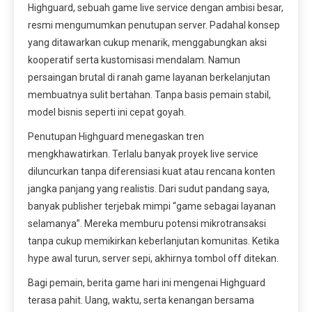
Highguard, sebuah game live service dengan ambisi besar,
resmi mengumumkan penutupan server. Padahal konsep
yang ditawarkan cukup menarik, menggabungkan aksi
kooperatif serta kustomisasi mendalam. Namun
persaingan brutal di ranah game layanan berkelanjutan
membuatnya sulit bertahan. Tanpa basis pemain stabil,
model bisnis seperti ini cepat goyah.
Penutupan Highguard menegaskan tren
mengkhawatirkan. Terlalu banyak proyek live service
diluncurkan tanpa diferensiasi kuat atau rencana konten
jangka panjang yang realistis. Dari sudut pandang saya,
banyak publisher terjebak mimpi “game sebagai layanan
selamanya”. Mereka memburu potensi mikrotransaksi
tanpa cukup memikirkan keberlanjutan komunitas. Ketika
hype awal turun, server sepi, akhirnya tombol off ditekan.
Bagi pemain, berita game hari ini mengenai Highguard
terasa pahit. Uang, waktu, serta kenangan bersama