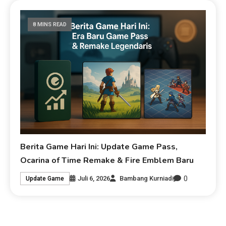
8 MINS READ
Berita Game Hari Ini: Update Game Pass,
Ocarina of Time Remake & Fire Emblem Baru
0
Juli 6, 2026
Bambang Kurniadi
Update Game