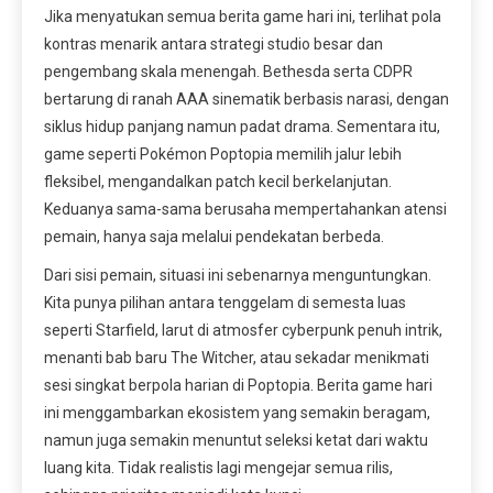
Jika menyatukan semua berita game hari ini, terlihat pola
kontras menarik antara strategi studio besar dan
pengembang skala menengah. Bethesda serta CDPR
bertarung di ranah AAA sinematik berbasis narasi, dengan
siklus hidup panjang namun padat drama. Sementara itu,
game seperti Pokémon Poptopia memilih jalur lebih
fleksibel, mengandalkan patch kecil berkelanjutan.
Keduanya sama-sama berusaha mempertahankan atensi
pemain, hanya saja melalui pendekatan berbeda.
Dari sisi pemain, situasi ini sebenarnya menguntungkan.
Kita punya pilihan antara tenggelam di semesta luas
seperti Starfield, larut di atmosfer cyberpunk penuh intrik,
menanti bab baru The Witcher, atau sekadar menikmati
sesi singkat berpola harian di Poptopia. Berita game hari
ini menggambarkan ekosistem yang semakin beragam,
namun juga semakin menuntut seleksi ketat dari waktu
luang kita. Tidak realistis lagi mengejar semua rilis,