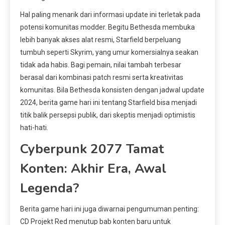
Hal paling menarik dari informasi update ini terletak pada
potensi komunitas modder. Begitu Bethesda membuka
lebih banyak akses alat resmi, Starfield berpeluang
tumbuh seperti Skyrim, yang umur komersialnya seakan
tidak ada habis. Bagi pemain, nilai tambah terbesar
berasal dari kombinasi patch resmi serta kreativitas
komunitas. Bila Bethesda konsisten dengan jadwal update
2024, berita game hari ini tentang Starfield bisa menjadi
titik balik persepsi publik, dari skeptis menjadi optimistis
hati-hati.
Cyberpunk 2077 Tamat
Konten: Akhir Era, Awal
Legenda?
Berita game hari ini juga diwarnai pengumuman penting:
CD Projekt Red menutup bab konten baru untuk