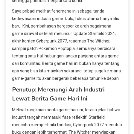
sehingga prioritas menjadi kata kunci.
Saya pribadi melihat fenomena ini sebagai tanda
kedewasaan industri game. Dulu, fokus utama hanya rilis
baru. Kini, pembahasan bergeser ke arah bagaimana
game dirawat setelah meluncur. Update Starfield 2024,
akhir konten Cyberpunk 2077, roadmap The Witcher,
sampai patch Pokémon Poptopia, semuanya berbicara
tentang satu hal: hubungan jangka panjang antara game
dan komunitas. Berita game hari ini bukan hanya tentang
apa yang bisa kita mainkan sekarang, tetapi juga ke mana
game-game itu akan bergerak beberapa tahun ke depan.
Penutup: Merenungi Arah Industri
Lewat Berita Game Hari Ini
Melihat rangkaian berita game hari ini, terasa jelas bahwa
industri tengah memasuki fase reflektif. Starfield
mencoba memperbaiki fondasi, Cyberpunk 2077 menutup
buku dengan lebih terhormat, The Witcher menyiapkan