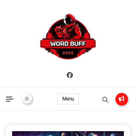
Baca ulasan game terbaru dari berbagai genre dengan bahasa
Word Buff | Tempat Review
ringan dan mudah dipahami.
Game Lengkap dan Mudah
Menu
Dipahami