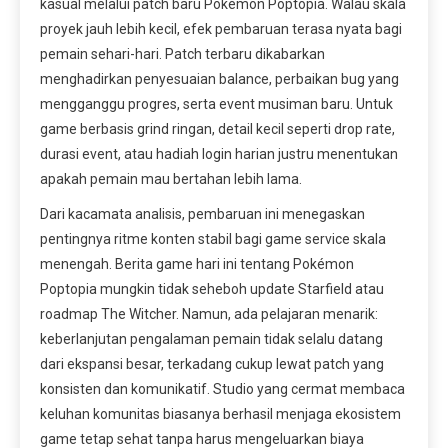
kasual melalui patch baru Pokémon Poptopia. Walau skala
proyek jauh lebih kecil, efek pembaruan terasa nyata bagi
pemain sehari-hari. Patch terbaru dikabarkan
menghadirkan penyesuaian balance, perbaikan bug yang
mengganggu progres, serta event musiman baru. Untuk
game berbasis grind ringan, detail kecil seperti drop rate,
durasi event, atau hadiah login harian justru menentukan
apakah pemain mau bertahan lebih lama.
Dari kacamata analisis, pembaruan ini menegaskan
pentingnya ritme konten stabil bagi game service skala
menengah. Berita game hari ini tentang Pokémon
Poptopia mungkin tidak seheboh update Starfield atau
roadmap The Witcher. Namun, ada pelajaran menarik:
keberlanjutan pengalaman pemain tidak selalu datang
dari ekspansi besar, terkadang cukup lewat patch yang
konsisten dan komunikatif. Studio yang cermat membaca
keluhan komunitas biasanya berhasil menjaga ekosistem
game tetap sehat tanpa harus mengeluarkan biaya