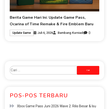
Berita Game Hari Ini: Update Game Pass,
Ocarina of Time Remake & Fire Emblem Baru
0
Juli 6, 2026
Bambang Kurniadi
Update Game
POS-POS TERBARU
Xbox Game Pass Juni 2026 Wave 2: Rilis Besar & Isu