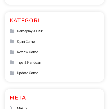
KATEGORI
Gameplay & Fitur
Opini Gamer
Review Game
Tips & Panduan
Update Game
META
Masuk