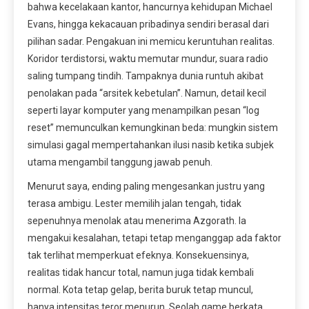
bahwa kecelakaan kantor, hancurnya kehidupan Michael
Evans, hingga kekacauan pribadinya sendiri berasal dari
pilihan sadar. Pengakuan ini memicu keruntuhan realitas.
Koridor terdistorsi, waktu memutar mundur, suara radio
saling tumpang tindih. Tampaknya dunia runtuh akibat
penolakan pada “arsitek kebetulan”. Namun, detail kecil
seperti layar komputer yang menampilkan pesan “log
reset” memunculkan kemungkinan beda: mungkin sistem
simulasi gagal mempertahankan ilusi nasib ketika subjek
utama mengambil tanggung jawab penuh.
Menurut saya, ending paling mengesankan justru yang
terasa ambigu. Lester memilih jalan tengah, tidak
sepenuhnya menolak atau menerima Azgorath. Ia
mengakui kesalahan, tetapi tetap menganggap ada faktor
tak terlihat memperkuat efeknya. Konsekuensinya,
realitas tidak hancur total, namun juga tidak kembali
normal. Kota tetap gelap, berita buruk tetap muncul,
hanya intensitas teror menurun. Seolah game berkata