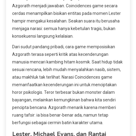
Azgorath menjadi jawaban. Coincidences game secara
cerdas menampilkan bisikan entitas pada momen Lester
hampir mengakui kesalahan. Seakan suara itu berusaha
menjaga narasi: semua hanya kebetulan tragis, bukan
konsekuensi langsung kelalaian.
Dari sudut pandang pribadi, cara game memposisikan
Azgorath terasa seperti kritik atas kecenderungan
manusia mencari kambing hitam kosmik. Saat hidup tidak
sesuai rencana, lebih mudah menyalahkan nasib, sistem,
atau makhluk tak terlihat. Narasi Coincidences game
memanfaatkan kecenderungan ini untuk menciptakan
horor psikologis. Teror terbesar bukan monster dalam
bayangan, melainkan kemungkinan bahwa kita sendiri
pencipta bencana. Azgorath menarik karena memberi
ruang tafsir: ia bisa benar-benar ada, namun tetap
berfungsi sebagai cermin batin karakter utama.
Lester, Michael Evans, dan Rantai