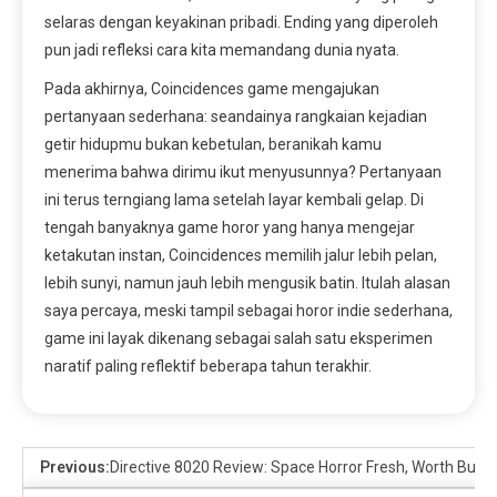
selaras dengan keyakinan pribadi. Ending yang diperoleh
pun jadi refleksi cara kita memandang dunia nyata.
Pada akhirnya, Coincidences game mengajukan
pertanyaan sederhana: seandainya rangkaian kejadian
getir hidupmu bukan kebetulan, beranikah kamu
menerima bahwa dirimu ikut menyusunnya? Pertanyaan
ini terus terngiang lama setelah layar kembali gelap. Di
tengah banyaknya game horor yang hanya mengejar
ketakutan instan, Coincidences memilih jalur lebih pelan,
lebih sunyi, namun jauh lebih mengusik batin. Itulah alasan
saya percaya, meski tampil sebagai horor indie sederhana,
game ini layak dikenang sebagai salah satu eksperimen
naratif paling reflektif beberapa tahun terakhir.
Previous:
Directive 8020 Review: Space Horror Fresh, Worth Buyi