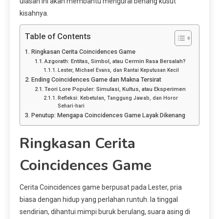
ulasan ini akan membantu mengurai benang kusut
kisahnya.
Table of Contents
Ringkasan Cerita Coincidences Game
Azgorath: Entitas, Simbol, atau Cermin Rasa Bersalah?
Lester, Michael Evans, dan Rantai Keputusan Kecil
Ending Coincidences Game dan Makna Tersirat
Teori Lore Populer: Simulasi, Kultus, atau Eksperimen
Refleksi: Kebetulan, Tanggung Jawab, dan Horor
Sehari-hari
Penutup: Mengapa Coincidences Game Layak Dikenang
Ringkasan Cerita
Coincidences Game
Cerita Coincidences game berpusat pada Lester, pria
biasa dengan hidup yang perlahan runtuh. Ia tinggal
sendirian, dihantui mimpi buruk berulang, suara asing di