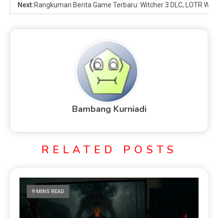
Next:
Rangkuman Berita Game Terbaru: Witcher 3 DLC, LOTR War
Bambang Kurniadi
RELATED POSTS
9 MINS READ