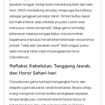
jawaban tunggal. Setiap bukti mendukung lebih dari satu
teori. Glitch mendukung simulasi, tetapi juga bisa dibaca
sebagai gangguan persepsi tokoh. Simbol kultus dapat
bermakna literal, atau sekadar proyeksi Lester saat
menyusun narasi konspiratif. Sikap game terhadap
kebenaran rasanya sengaja kabur, mencerminkan
bagaimana manusia menafsirkan kebetulan sesuai lensa
pribadi. Tidak ada “jawaban resmi” lebih unggul; justru
tarik-menarik tafsir inilah inti pengalaman horor
Coincidences.
Refleksi: Kebetulan, Tanggung Jawab,
dan Horor Sehari-hari
Coincidences game berhasil mengangkat horor dari
wilayah supernatural ke ranah keseharian. Nyaris setiap
orang mengenal momen ketika serangkaian kejadian
terasa terlalu pas, membuat kita bertanya-tanya: ini