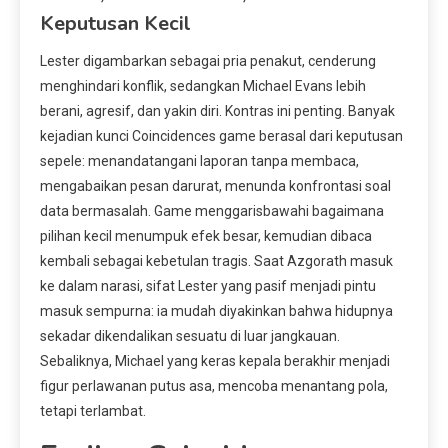
Keputusan Kecil
Lester digambarkan sebagai pria penakut, cenderung
menghindari konflik, sedangkan Michael Evans lebih
berani, agresif, dan yakin diri. Kontras ini penting. Banyak
kejadian kunci Coincidences game berasal dari keputusan
sepele: menandatangani laporan tanpa membaca,
mengabaikan pesan darurat, menunda konfrontasi soal
data bermasalah. Game menggarisbawahi bagaimana
pilihan kecil menumpuk efek besar, kemudian dibaca
kembali sebagai kebetulan tragis. Saat Azgorath masuk
ke dalam narasi, sifat Lester yang pasif menjadi pintu
masuk sempurna: ia mudah diyakinkan bahwa hidupnya
sekadar dikendalikan sesuatu di luar jangkauan.
Sebaliknya, Michael yang keras kepala berakhir menjadi
figur perlawanan putus asa, mencoba menantang pola,
tetapi terlambat.