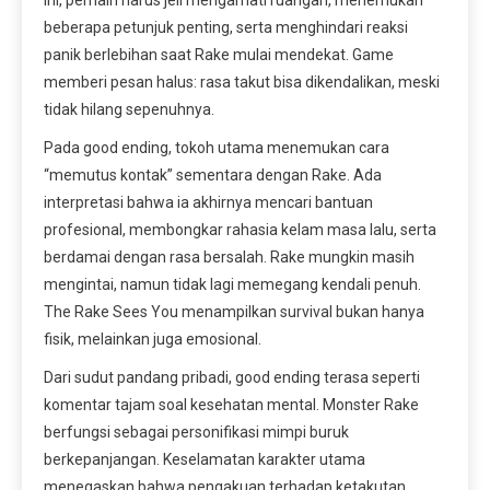
ini, pemain harus jeli mengamati ruangan, menemukan
beberapa petunjuk penting, serta menghindari reaksi
panik berlebihan saat Rake mulai mendekat. Game
memberi pesan halus: rasa takut bisa dikendalikan, meski
tidak hilang sepenuhnya.
Pada good ending, tokoh utama menemukan cara
“memutus kontak” sementara dengan Rake. Ada
interpretasi bahwa ia akhirnya mencari bantuan
profesional, membongkar rahasia kelam masa lalu, serta
berdamai dengan rasa bersalah. Rake mungkin masih
mengintai, namun tidak lagi memegang kendali penuh.
The Rake Sees You menampilkan survival bukan hanya
fisik, melainkan juga emosional.
Dari sudut pandang pribadi, good ending terasa seperti
komentar tajam soal kesehatan mental. Monster Rake
berfungsi sebagai personifikasi mimpi buruk
berkepanjangan. Keselamatan karakter utama
menegaskan bahwa pengakuan terhadap ketakutan,