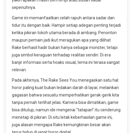
yakin apakah masih bermimpi atau sudah sadar
sepenuhnya.
Game ini memanfaatkan celah rapuh antara sadar dan
tidur itu dengan baik. Hampir setiap adegan penting terjadi
ketika pikiran tokoh utama berada di ambang. Penonton
maupun pemain jadi ikut meragukan apa yang dilihat.
Rake berhasil hadir bukan hanya sebagai monster, tetapi
juga simbol keraguan terhadap realitas sendiri. Di era
banjir informasi serta hoaks visual, tema ini terasa sangat
relevan.
Pada akhirnya, The Rake Sees You menegaskan satu hal:
horor paling kuat bukan ledakan darah di layar, melainkan
gagasan bahwa sesuatu memperhatikan gerak-gerik kita
tanpa pernah terlihat jelas. Kamera bisa dimatikan, game
bisa ditutup, namun ide mengenai “tatapan” itu cenderung
menetap di pikiran. Di situ letak keberhasilan game ini,
juga alasan mengapa Rake kemungkinan besar akan
terus hidup di jagat horor digital.