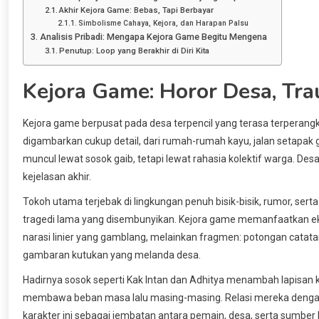
Akhir Kejora Game: Bebas, Tapi Berbayar
Simbolisme Cahaya, Kejora, dan Harapan Palsu
Analisis Pribadi: Mengapa Kejora Game Begitu Mengena
Penutup: Loop yang Berakhir di Diri Kita
Kejora Game: Horor Desa, Tr
Kejora game berpusat pada desa terpencil yang terasa terperangk
digambarkan cukup detail, dari rumah-rumah kayu, jalan setapak g
muncul lewat sosok gaib, tetapi lewat rahasia kolektif warga. Des
kejelasan akhir.
Tokoh utama terjebak di lingkungan penuh bisik-bisik, rumor, ser
tragedi lama yang disembunyikan. Kejora game memanfaatkan eks
narasi linier yang gamblang, melainkan fragmen: potongan catat
gambaran kutukan yang melanda desa.
Hadirnya sosok seperti Kak Intan dan Adhitya menambah lapisan 
membawa beban masa lalu masing-masing. Relasi mereka dengan
karakter ini sebagai jembatan antara pemain, desa, serta sumbe