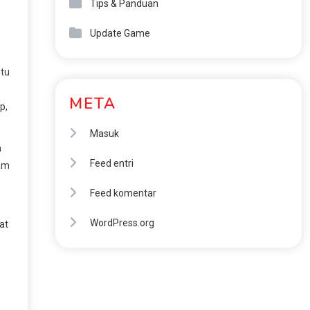
Tips & Panduan
Update Game
ntu
META
p,
Masuk
a
Feed entri
lam
Feed komentar
WordPress.org
at