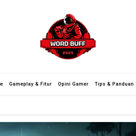
 dari berbagai genre dengan bahasa ringan dan mudah dipahami.
 Tempat Review Game Lengkap d
e
Gameplay & Fitur
Opini Gamer
Tips & Panduan