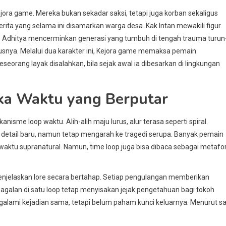
ejora game. Mereka bukan sekadar saksi, tetapi juga korban sekaligus
rita yang selama ini disamarkan warga desa. Kak Intan mewakili figur
 Adhitya mencerminkan generasi yang tumbuh di tengah trauma turun
usnya. Melalui dua karakter ini, Kejora game memaksa pemain
orang layak disalahkan, bila sejak awal ia dibesarkan di lingkungan
ka Waktu yang Berputar
isme loop waktu. Alih-alih maju lurus, alur terasa seperti spiral.
a detail baru, namun tetap mengarah ke tragedi serupa. Banyak pemain
an waktu supranatural. Namun, time loop juga bisa dibaca sebagai metafo
enjelaskan lore secara bertahap. Setiap pengulangan memberikan
galan di satu loop tetap menyisakan jejak pengetahuan bagi tokoh
ngalami kejadian sama, tetapi belum paham kunci keluarnya. Menurut sa