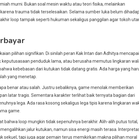
ilmiah murni. Bukan soal mesin waktu atau teori fisika, melainkan
ah karena trauma tidak terselesaikan. Selama sumber luka belum dihadap
 akhir loop tampak seperti hukuman sekaligus panggilan agar tokoh ut
erbayar
n pilihan signifikan. Di sinilah peran Kak Intan dan Adhitya mencapai
ak keputusasaan penduduk lama, atau berusaha memutus lingkaran wa
ahwa kebebasan dari kutukan tidak datang gratis. Ada harga yang har
alah yang menetap.
pa benar atau salah. Justru sebaliknya, game menolak memberikan
 latar tragis. Sementara karakter terlihat baik ternyata bagian dari
hnya lega. Ada rasa kosong sekaligus lega tipis karena lingkaran wa
tama game.
at bahwa loop mungkin tidak sepenuhnya berakhir. Alih-alih putus total,
engalihkan jalur kutukan, namun sisa energi masih terasa. Interpretas
 sekuel, tapi juga agar pemain terus memikirkan makna pilihan moral