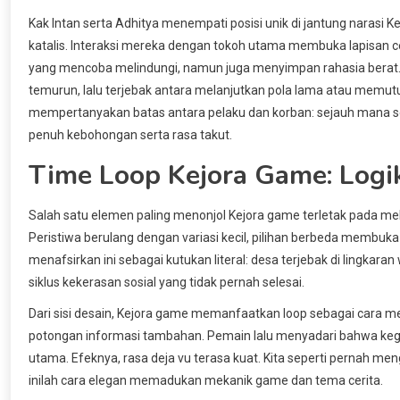
Kak Intan serta Adhitya menempati posisi unik di jantung narasi K
katalis. Interaksi mereka dengan tokoh utama membuka lapisan ce
yang mencoba melindungi, namun juga menyimpan rahasia berat.
temurun, lalu terjebak antara melanjutkan pola lama atau memut
mempertanyakan batas antara pelaku dan korban: sejauh mana sese
penuh kebohongan serta rasa takut.
Time Loop Kejora Game: Logi
Salah satu elemen paling menonjol Kejora game terletak pada mekan
Peristiwa berulang dengan variasi kecil, pilihan berbeda membuk
menafsirkan ini sebagai kutukan literal: desa terjebak di lingkar
siklus kekerasan sosial yang tidak pernah selesai.
Dari sisi desain, Kejora game memanfaatkan loop sebagai cara m
potongan informasi tambahan. Pemain lalu menyadari bahwa kega
utama. Efeknya, rasa deja vu terasa kuat. Kita seperti pernah me
inilah cara elegan memadukan mekanik game dan tema cerita.