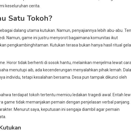
i keseluruhan cerita.
au Satu Tokoh?
ebagai dalang utama kutukan. Namun, penyajiannya lebih abu-abu. Te
gedi. Namun, game ini justru menyorot bagaimana komunitas ikut
kan pengkambinghitaman. Kutukan terasa bukan hanya hasil ritual gela
ame. Horor tidak berhenti di sosok hantu, melainkan menjelma lewat car
saha menutupi aib, ada kecenderungan menyalahkan pihak lemah. Da
nya individu, tetapi kesalahan bersama. Desa pun tampak dikunci oleh
ahwa terdapat tokoh tertentu memicu ledakan tragedi awal. Entah lew
ejora game tidak memanjakan pemain dengan penjelasan verbal panjang.
rakter. Menurut saya, keputusan ini sengaja diambil agar pemain
ata.
 Kutukan