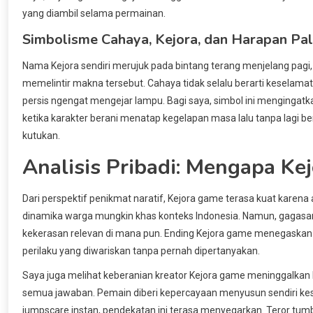
yang diambil selama permainan.
Simbolisme Cahaya, Kejora, dan Harapan Pa
Nama Kejora sendiri merujuk pada bintang terang menjelang pagi
memelintir makna tersebut. Cahaya tidak selalu berarti keselama
persis ngengat mengejar lampu. Bagi saya, simbol ini mengingatk
ketika karakter berani menatap kegelapan masa lalu tanpa lagi b
kutukan.
Analisis Pribadi: Mengapa K
Dari perspektif penikmat naratif, Kejora game terasa kuat karena 
dinamika warga mungkin khas konteks Indonesia. Namun, gagasan 
kekerasan relevan di mana pun. Ending Kejora game menegaskan 
perilaku yang diwariskan tanpa pernah dipertanyakan.
Saya juga melihat keberanian kreator Kejora game meninggalkan b
semua jawaban. Pemain diberi kepercayaan menyusun sendiri ke
jumpscare instan, pendekatan ini terasa menyegarkan. Teror tumbu