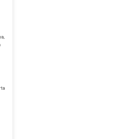
ya,
a
rta