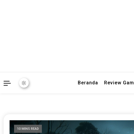
Baca ulasan game terbaru
Word Buff |
Beranda
Review Gam
10 MINS READ