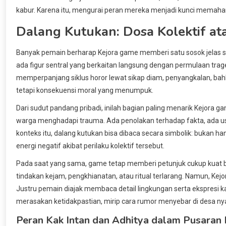
kabur. Karena itu, mengurai peran mereka menjadi kunci memaham
Dalang Kutukan: Dosa Kolektif at
Banyak pemain berharap Kejora game memberi satu sosok jelas s
ada figur sentral yang berkaitan langsung dengan permulaan tra
memperpanjang siklus horor lewat sikap diam, penyangkalan, bah
tetapi konsekuensi moral yang menumpuk.
Dari sudut pandang pribadi, inilah bagian paling menarik Kejora g
warga menghadapi trauma. Ada penolakan terhadap fakta, ada u
konteks itu, dalang kutukan bisa dibaca secara simbolik: bukan ha
energi negatif akibat perilaku kolektif tersebut.
Pada saat yang sama, game tetap memberi petunjuk cukup kuat b
tindakan kejam, pengkhianatan, atau ritual terlarang. Namun, K
Justru pemain diajak membaca detail lingkungan serta ekspresi ka
merasakan ketidakpastian, mirip cara rumor menyebar di desa ny
Peran Kak Intan dan Adhitya dalam Pusaran