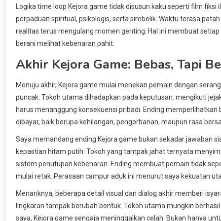
Logika time loop Kejora game tidak disusun kaku seperti film fiksi 
perpaduan spiritual, psikologis, serta simbolik. Waktu terasa pat
realitas terus mengulang momen genting. Hal ini membuat setiap
berani melihat kebenaran pahit.
Akhir Kejora Game: Bebas, Tapi B
Menuju akhir, Kejora game mulai menekan pemain dengan serangkaia
puncak. Tokoh utama dihadapkan pada keputusan: mengikuti jej
harus menanggung konsekuensi pribadi. Ending memperlihatkan b
dibayar, baik berupa kehilangan, pengorbanan, maupun rasa bers
Saya memandang ending Kejora game bukan sekadar jawaban sia
kepastian hitam putih. Tokoh yang tampak jahat ternyata menyimpan
sistem penutupan kebenaran. Ending membuat pemain tidak sepenu
mulai retak. Perasaan campur aduk ini menurut saya kekuatan u
Menariknya, beberapa detail visual dan dialog akhir memberi isyar
lingkaran tampak berubah bentuk. Tokoh utama mungkin berhasil m
saya, Kejora game sengaja meninggalkan celah. Bukan hanya untuk