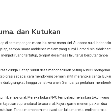
auma, dan Kutukan
ap di persimpangan masa lalu serta masa kini. Suasana rural Indonesia
elap, sampai suara ambience malam yang sunyi. Horor di sini tidak ha
a menjadi ruang tertutup, tempat dosa masa lalu terus berputar tanpa
ta rasa curiga. Setiap sudut desa menghadirkan petunjuk kecil mengenai
plorasi sebagai cara mendorong pemain aktif merangkai cerita. Buka
an, dialog singkat, hingga peristiwa aneh. Semuanya perlahan membent
konflik emosional. Mereka bukan NPC tempelan, melainkan tokoh yang
 kejadian supranatural terasa erat. Kejora game menempatkan dua
r kutukan. Tanpa memahami motivasi dan luka mereka, ending terasa