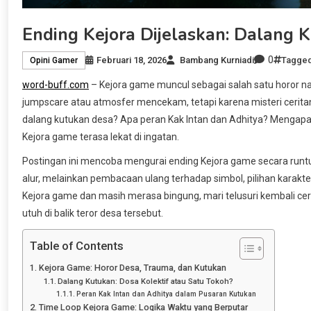
Ending Kejora Dijelaskan: Dalang 
0
Februari 18, 2026
Bambang Kurniadi
Tagge
Opini Gamer
word-buff.com
– Kejora game muncul sebagai salah satu horor nar
jumpscare atau atmosfer mencekam, tetapi karena misteri ceritany
dalang kutukan desa? Apa peran Kak Intan dan Adhitya? Mengap
Kejora game terasa lekat di ingatan.
Postingan ini mencoba mengurai ending Kejora game secara runt
alur, melainkan pembacaan ulang terhadap simbol, pilihan karakte
Kejora game dan masih merasa bingung, mari telusuri kembali cer
utuh di balik teror desa tersebut.
Table of Contents
Kejora Game: Horor Desa, Trauma, dan Kutukan
Dalang Kutukan: Dosa Kolektif atau Satu Tokoh?
Peran Kak Intan dan Adhitya dalam Pusaran Kutukan
Time Loop Kejora Game: Logika Waktu yang Berputar