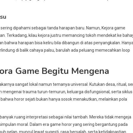
lsu
, sering dipahami sebagai tanda harapan baru. Namun, Kejora game
tan. Terkadang, kilau kejora justru memancing tokoh mendekat ke baha
an bahwa harapan bisa keliru bila dibangun di atas penyangkalan. Hany
erlindung di balik cahaya palsu, barulah ada peluang memecahkan loop
ejora Game Begitu Mengena
akarnya sangat lokal namun temanya universal. Kutukan desa, ritual, se
mengenai trauma turun-temurun, keluarga disfungsional, serta siklus
bahwa horor sejati bukan hanya sosok menakutkan, melainkan pola
anyak ruang interpretasi sebagai nilai tambah. Mereka tidak mengeja
simpulan moral. Dalam era game horor yang sering bergantung pada
h pelan, muncul lewat sugesti, rasa bersalah, serta ketidakpastian.