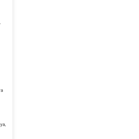
-
ra
ya,