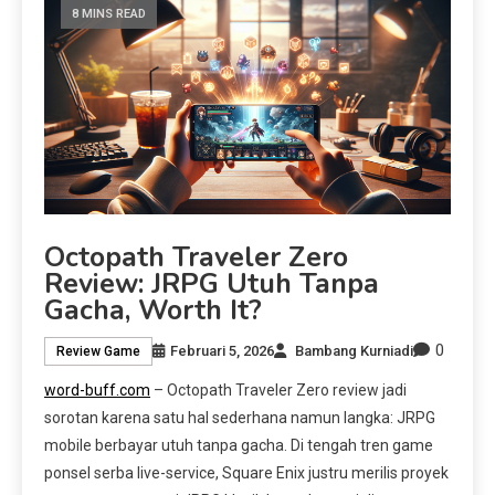
8 MINS READ
Octopath Traveler Zero
Review: JRPG Utuh Tanpa
Gacha, Worth It?
0
Februari 5, 2026
Bambang Kurniadi
Review Game
word-buff.com
– Octopath Traveler Zero review jadi
sorotan karena satu hal sederhana namun langka: JRPG
mobile berbayar utuh tanpa gacha. Di tengah tren game
ponsel serba live-service, Square Enix justru merilis proyek