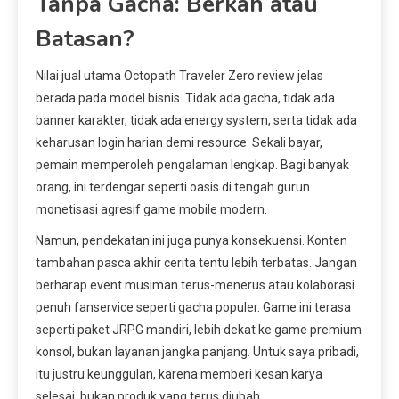
Tanpa Gacha: Berkah atau
Batasan?
Nilai jual utama Octopath Traveler Zero review jelas
berada pada model bisnis. Tidak ada gacha, tidak ada
banner karakter, tidak ada energy system, serta tidak ada
keharusan login harian demi resource. Sekali bayar,
pemain memperoleh pengalaman lengkap. Bagi banyak
orang, ini terdengar seperti oasis di tengah gurun
monetisasi agresif game mobile modern.
Namun, pendekatan ini juga punya konsekuensi. Konten
tambahan pasca akhir cerita tentu lebih terbatas. Jangan
berharap event musiman terus-menerus atau kolaborasi
penuh fanservice seperti gacha populer. Game ini terasa
seperti paket JRPG mandiri, lebih dekat ke game premium
konsol, bukan layanan jangka panjang. Untuk saya pribadi,
itu justru keunggulan, karena memberi kesan karya
selesai, bukan produk yang terus diubah.