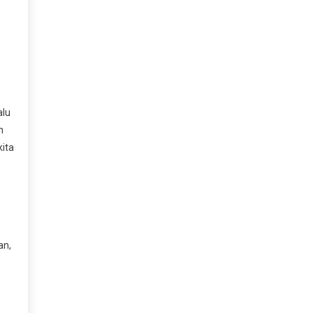
alu
n
kita
an,