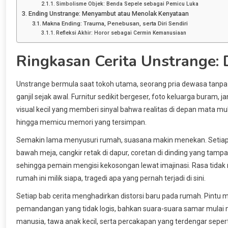
Simbolisme Objek: Benda Sepele sebagai Pemicu Luka
Ending Unstrange: Menyambut atau Menolak Kenyataan
Makna Ending: Trauma, Penebusan, serta Diri Sendiri
Refleksi Akhir: Horor sebagai Cermin Kemanusiaan
Ringkasan Cerita Unstrange:
Unstrange bermula saat tokoh utama, seorang pria dewasa tanp
ganjil sejak awal. Furnitur sedikit bergeser, foto keluarga buram, 
visual kecil yang memberi sinyal bahwa realitas di depan mata m
hingga memicu memori yang tersimpan.
Semakin lama menyusuri rumah, suasana makin menekan. Setiap o
bawah meja, cangkir retak di dapur, coretan di dinding yang tamp
sehingga pemain mengisi kekosongan lewat imajinasi. Rasa tidak 
rumah ini milik siapa, tragedi apa yang pernah terjadi di sini.
Setiap bab cerita menghadirkan distorsi baru pada rumah. Pintu
pemandangan yang tidak logis, bahkan suara-suara samar mulai
manusia, tawa anak kecil, serta percakapan yang terdengar seperti