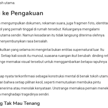
koh utama.
si ke Pengakuan
main mengumpulkan dokumen, rekaman suara, juga fragmen foto, identita
cil yang pernah tinggal di rumah tersebut. Keluarganya mengalami
 utama sendiri. Namun kesadaran itu tidak langsung diterima olehnya.
menyembunyikan rasa bersalah.
kan yang selama ini mengintai bukan entitas supernatural luar. Itu
 Setiap kali sosok itu muncul, suasana ruangan ikut berubah: dinding re
strange memakai visual tersebut untuk menggambarkan betapa rapuhnya
gap nyata terkonfirmasi sebagai konstruksi mental di benak tokoh utam
ari bahwa setiap pilihan kecil, seperti memutuskan membuka pintu
menerima atau menolak kenyataan. Unstrange memaksa pemain mene
menghadapi tragedinya sendiri.
ng Tak Mau Tenang