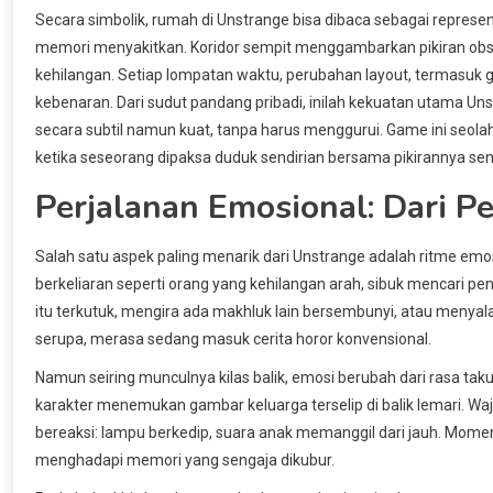
Secara simbolik, rumah di Unstrange bisa dibaca sebagai repres
memori menyakitkan. Koridor sempit menggambarkan pikiran ob
kehilangan. Setiap lompatan waktu, perubahan layout, termasuk gli
kebenaran. Dari sudut pandang pribadi, inilah kekuatan utama Un
secara subtil namun kuat, tanpa harus menggurui. Game ini seo
ketika seseorang dipaksa duduk sendirian bersama pikirannya send
Perjalanan Emosional: Dari 
Salah satu aspek paling menarik dari Unstrange adalah ritme e
berkeliaran seperti orang yang kehilangan arah, sibuk mencari pe
itu terkutuk, mengira ada makhluk lain bersembunyi, atau menyalah
serupa, merasa sedang masuk cerita horor konvensional.
Namun seiring munculnya kilas balik, emosi berubah dari rasa taku
karakter menemukan gambar keluarga terselip di balik lemari. Waja
bereaksi: lampu berkedip, suara anak memanggil dari jauh. Mom
menghadapi memori yang sengaja dikubur.