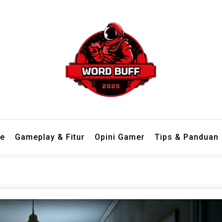
 dari berbagai genre dengan bahasa ringan dan mudah dipahami.
 Tempat Review Game Lengkap d
e
Gameplay & Fitur
Opini Gamer
Tips & Panduan