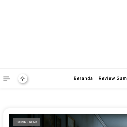
Baca ulasan game terbaru
Word Buff |
Beranda
Review Gam
10 MINS READ