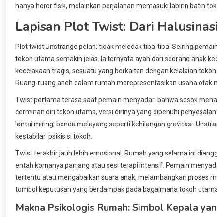
hanya horor fisik, melainkan perjalanan memasuki labirin batin to
Lapisan Plot Twist: Dari Halusina
Plot twist Unstrange pelan, tidak meledak tiba-tiba. Seiring pe
tokoh utama semakin jelas. Ia ternyata ayah dari seorang anak ke
kecelakaan tragis, sesuatu yang berkaitan dengan kelalaian tokoh
Ruang-ruang aneh dalam rumah merepresentasikan usaha otak 
Twist pertama terasa saat pemain menyadari bahwa sosok menakut
cerminan diri tokoh utama, versi dirinya yang dipenuhi penyesalan.
lantai miring, benda melayang seperti kehilangan gravitasi. Un
kestabilan psikis si tokoh.
Twist terakhir jauh lebih emosional. Rumah yang selama ini diang
entah komanya panjang atau sesi terapi intensif. Pemain menyad
tertentu atau mengabaikan suara anak, melambangkan proses 
tombol keputusan yang berdampak pada bagaimana tokoh utama 
Makna Psikologis Rumah: Simbol Kepala ya