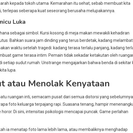
 marah kepada tokoh utama. Kemarahan itu sehat, sebab membuat kita
, terlepas seberapa kuat seseorang berusaha melupakannya.
micu Luka
hana sebagai simbol. Kursi kosong di meja makan mewakili kehadiran
putus. Bahkan suara jam dinding yang terus berdetak, kadang melambat
n waktu setelah tragedi: kadang terasa terlalu panjang, kadang terl
membuat game terasa intim. Pemain tidak sekadar ketakutan oleh ruanga
i setiap sudut rumah. Unstrange mengajarkan bahwa benda di sekitar 
ita lupa.
t atau Menolak Kenyataan
atu ruangan inti, semacam pusat dari semua distorsi yang sebelumnya
eberapa foto keluarga terpajang rapi. Suasana tenang, hampir menenangk
horor. Di sini, intensitas psikologis mencapai puncak. Game perlahan
Apakah ia menatap foto lama lebih lama, atau membaliknya menghadap