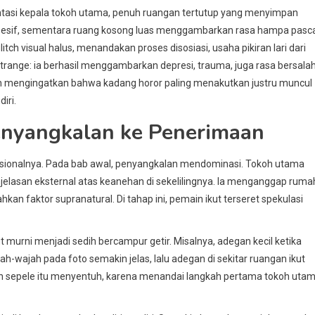
entasi kepala tokoh utama, penuh ruangan tertutup yang menyimpan
sesif, sementara ruang kosong luas menggambarkan rasa hampa pasc
tch visual halus, menandakan proses disosiasi, usaha pikiran lari dari
strange: ia berhasil menggambarkan depresi, trauma, juga rasa bersala
lah mengingatkan bahwa kadang horor paling menakutkan justru muncul
iri.
Penyangkalan ke Penerimaan
mosionalnya. Pada bab awal, penyangkalan mendominasi. Tokoh utama
njelasan eksternal atas keanehan di sekelilingnya. Ia menganggap ruma
kan faktor supranatural. Di tahap ini, pemain ikut terseret spekulasi
t murni menjadi sedih bercampur getir. Misalnya, adegan kecil ketika
h-wajah pada foto semakin jelas, lalu adegan di sekitar ruangan ikut
en sepele itu menyentuh, karena menandai langkah pertama tokoh uta