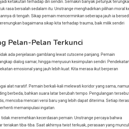
adi ketakutan terhadap diri sendiri. Semakin banyak petunjuk terungka
k rasa bersalah sedalam itu. Unstrange menghadirkan pilihan moral ke
nnya di tengah. Sikap pemain mencerminkan seberapa jauh ia bersed
enungkan bagaimana sikap kita terhadap trauma, baik milik sendiri
ang Pelan-Pelan Terkunci
Tidak ada penjelasan gamblang lewat cutscene panjang. Pemain
nangkap dialog samar, hingga menyusun kesimpulan sendiri. Pendekata
dekatan emosional yang jauh lebih kuat. Kita merasa ikut berperan
i alat naratif. Pemain berkali-kali melewati koridor yang sama, namu
inding berbeda, bahkan suara latar berubah tempo. Pengulangan tersebu
 mencoba mencari versi baru yang lebih dapat diterima. Setiap iteras
henti memanipulasi ingatan.
arena tidak meremehkan kecerdasan pemain. Unstrange percaya bahwa
 teriakan tiba-tiba. Saat akhirnya twist terkuak, perasaan yang muncul