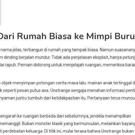
 Dari Rumah Biasa ke Mimpi Bur
a nama jelas, terbangun di rumah yang tampak biasa. Namun suasanan
jam dinding berjalan mundur. Tidak ada penjelasan eksplisit, hanya petun
ulai rapuh. Pemain didorong untuk menjelajah ruangan, memeriksa bara
bjek menyimpan potongan cerita masa lalu: mainan anak tertinggal d
ak seperti pesan putus asa. Unstrange sengaja menahan informasi pent
nyaman justru tumbuh dari ketidakpastian itu. Pertanyaan terus muncul
 mengarah ke ruangan berbeda dari sebelumnya, jendela menampilkan
 memanggil. Bukan monster klasik yang bermunculan, melainkan bayan
 perdebatan keluarga. Di titik ini, mulai terasa bahwa Unstrange bukan