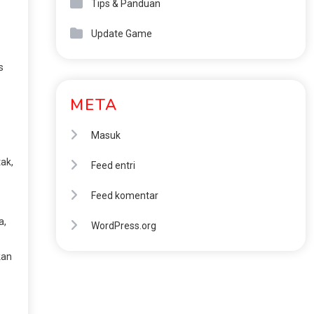
Tips & Panduan
Update Game
s
META
Masuk
tak,
Feed entri
Feed komentar
a,
WordPress.org
kan