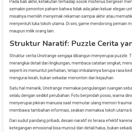
Pada bab akhir, ketakutan terhadap sosok misterius bergeser menj
semakin penonton paham bahwa tidak ada jalan keluar elegan untu
misalnya memilih menyimak rekaman sampai akhir atau mematika
menyentuh luka tokoh utama. Di sini, game mendorong pemain mer
maupun milik orang lain.
Struktur Naratif: Puzzle Cerita y
Struktur cerita Unstrange sengaja dibangun menyerupai puzzle. 
merangkai detail dari lingkungan, membaca catatan singkat, me
seperti ini menuntut perhatian, tetapi imbalannya berupa rasa ke
mengurai kisah, bukan sekadar menonton dari kejauhan.
Satu hal menarik, Unstrange memakai pengulangan ruangan sebaga
selalu dengan sedikit perubahan. Foto berpindah posisi, warna d
menyerupai pikiran manusia saat memutar ulang memori traumatis,
membawa tambahan informasi, seakan memaksa tokoh utama ber
Dari sudut pandang pribadi, desain naratif ini terasa efektif k
ketegangan emosional bisa muncul dari detail halus, bukan sekadar