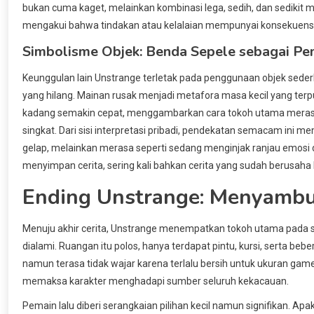
bukan cuma kaget, melainkan kombinasi lega, sedih, dan sedikit
mengakui bahwa tindakan atau kelalaian mempunyai konsekuensi
Simbolisme Objek: Benda Sepele sebagai Pe
Keunggulan lain Unstrange terletak pada penggunaan objek seder
yang hilang. Mainan rusak menjadi metafora masa kecil yang ter
kadang semakin cepat, menggambarkan cara tokoh utama merasaka
singkat. Dari sisi interpretasi pribadi, pendekatan semacam ini 
gelap, melainkan merasa seperti sedang menginjak ranjau emosi d
menyimpan cerita, sering kali bahkan cerita yang sudah berusaha k
Ending Unstrange: Menyambu
Menuju akhir cerita, Unstrange menempatkan tokoh utama pada s
dialami. Ruangan itu polos, hanya terdapat pintu, kursi, serta b
namun terasa tidak wajar karena terlalu bersih untuk ukuran game 
memaksa karakter menghadapi sumber seluruh kekacauan.
Pemain lalu diberi serangkaian pilihan kecil namun signifikan. 