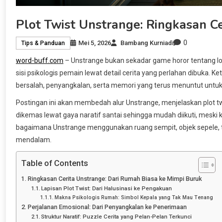
Plot Twist Unstrange: Ringkasan 
0
Mei 5, 2026
Bambang Kurniadi
Tips & Panduan
word-buff.com
– Unstrange bukan sekadar game horor tentang lor
sisi psikologis pemain lewat detail cerita yang perlahan dibuka. K
bersalah, penyangkalan, serta memori yang terus menuntut untuk
Postingan ini akan membedah alur Unstrange, menjelaskan plot
dikemas lewat gaya naratif santai sehingga mudah diikuti, mes
bagaimana Unstrange menggunakan ruang sempit, objek sepele, t
mendalam.
Table of Contents
Ringkasan Cerita Unstrange: Dari Rumah Biasa ke Mimpi Buruk
Lapisan Plot Twist: Dari Halusinasi ke Pengakuan
Makna Psikologis Rumah: Simbol Kepala yang Tak Mau Tenang
Perjalanan Emosional: Dari Penyangkalan ke Penerimaan
Struktur Naratif: Puzzle Cerita yang Pelan-Pelan Terkunci