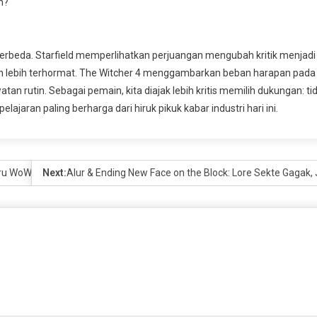
n?
berbeda. Starfield memperlihatkan perjuangan mengubah kritik menjadi
 lebih terhormat. The Witcher 4 menggambarkan beban harapan pada
 rutin. Sebagai pemain, kita diajak lebih kritis memilih dukungan: ti
lajaran paling berharga dari hiruk pikuk kabar industri hari ini.
aru WoW?
Next:
Alur & Ending New Face on the Block: Lore Sekte Gagak