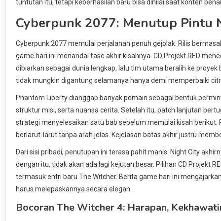
tuntutan itu, tetapi keberhasilan baru bisa dinilai saat konten benar
Cyberpunk 2077: Menutup Pintu N
Cyberpunk 2077 memulai perjalanan penuh gejolak. Rilis bermasala
game hari ini menandai fase akhir kisahnya. CD Projekt RED mene
dibiarkan sebagai dunia lengkap, lalu tim utama beralih ke proyek
tidak mungkin digantung selamanya hanya demi memperbaiki citr
Phantom Liberty dianggap banyak pemain sebagai bentuk permintaa
struktur misi, serta nuansa cerita. Setelah itu, patch lanjutan be
strategi menyelesaikan satu bab sebelum memulai kisah berikut. 
berlarut-larut tanpa arah jelas. Kejelasan batas akhir justru membe
Dari sisi pribadi, penutupan ini terasa pahit manis. Night City ak
dengan itu, tidak akan ada lagi kejutan besar. Pilihan CD Projekt
termasuk entri baru The Witcher. Berita game hari ini mengajark
harus melepaskannya secara elegan.
Bocoran The Witcher 4: Harapan, Kekhawatir