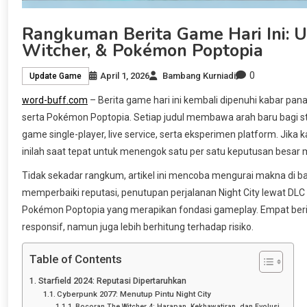
Rangkuman Berita Game Hari Ini: U
Witcher, & Pokémon Poptopia
0
April 1, 2026
Bambang Kurniadi
Update Game
word-buff.com
– Berita game hari ini kembali dipenuhi kabar pana
serta Pokémon Poptopia. Setiap judul membawa arah baru bagi 
game single-player, live service, serta eksperimen platform. Ji
inilah saat tepat untuk menengok satu per satu keputusan besar 
Tidak sekadar rangkum, artikel ini mencoba mengurai makna di balik
memperbaiki reputasi, penutupan perjalanan Night City lewat DLC 
Pokémon Poptopia yang merapikan fondasi gameplay. Empat berita 
responsif, namun juga lebih berhitung terhadap risiko.
Table of Contents
Starfield 2024: Reputasi Dipertaruhkan
Cyberpunk 2077: Menutup Pintu Night City
Bocoran The Witcher 4: Harapan, Kekhawatiran, dan Evolusi