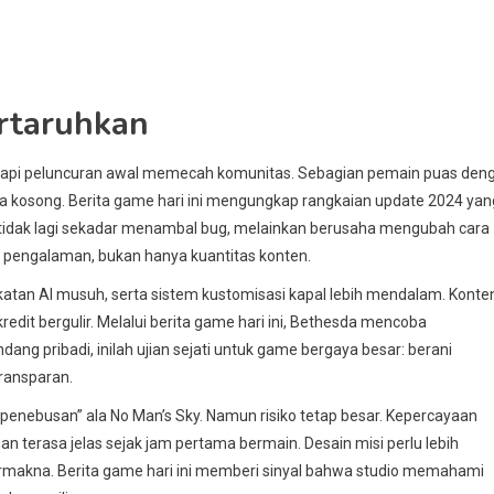
ertaruhkan
etapi peluncuran awal memecah komunitas. Sebagian pemain puas den
asa kosong. Berita game hari ini mengungkap rangkaian update 2024 yan
tidak lagi sekadar menambal bug, melainkan berusaha mengubah cara
as pengalaman, bukan hanya kuantitas konten.
katan AI musuh, serta sistem kustomisasi kapal lebih mendalam. Konte
edit bergulir. Melalui berita game hari ini, Bethesda mencoba
ng pribadi, inilah ujian sejati untuk game bergaya besar: berani
ransparan.
 penebusan” ala No Man’s Sky. Namun risiko tetap besar. Kepercayaan
an terasa jelas sejak jam pertama bermain. Desain misi perlu lebih
bermakna. Berita game hari ini memberi sinyal bahwa studio memahami