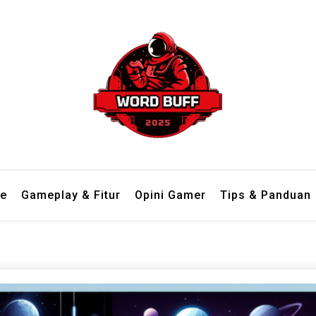
 dari berbagai genre dengan bahasa ringan dan mudah dipahami.
 Tempat Review Game Lengkap d
e
Gameplay & Fitur
Opini Gamer
Tips & Panduan