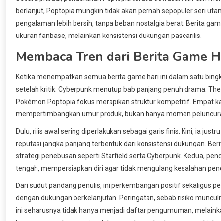
berlanjut, Poptopia mungkin tidak akan pernah sepopuler seri uta
pengalaman lebih bersih, tanpa beban nostalgia berat. Berita gam
ukuran fanbase, melainkan konsistensi dukungan pascarilis.
Membaca Tren dari Berita Game Ha
Ketika menempatkan semua berita game hari ini dalam satu bingk
setelah kritik. Cyberpunk menutup bab panjang penuh drama. The
Pokémon Poptopia fokus merapikan struktur kompetitif. Empat kab
mempertimbangkan umur produk, bukan hanya momen peluncur
Dulu, rilis awal sering diperlakukan sebagai garis finis. Kini, ia 
reputasi jangka panjang terbentuk dari konsistensi dukungan. Be
strategi penebusan seperti Starfield serta Cyberpunk. Kedua, pen
tengah, mempersiapkan diri agar tidak mengulang kesalahan pen
Dari sudut pandang penulis, ini perkembangan positif sekaligus 
dengan dukungan berkelanjutan. Peringatan, sebab risiko munculn
ini seharusnya tidak hanya menjadi daftar pengumuman, melainka