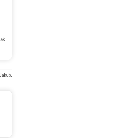
dak
, Jakub, dan Makna Horornya