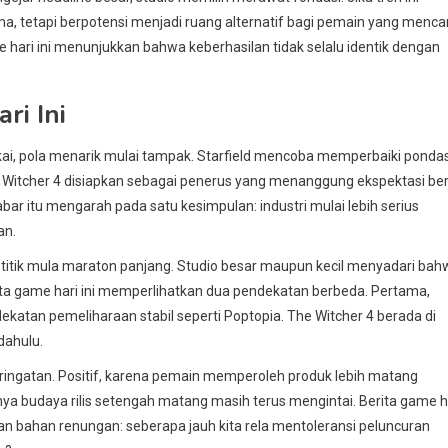
ma, tetapi berpotensi menjadi ruang alternatif bagi pemain yang mencar
e hari ini menunjukkan bahwa keberhasilan tidak selalu identik dengan
ri Ini
ai, pola menarik mulai tampak. Starfield mencoba memperbaiki pondas
 Witcher 4 disiapkan sebagai penerus yang menanggung ekspektasi ber
ar itu mengarah pada satu kesimpulan: industri mulai lebih serius
an.
justru titik mula maraton panjang. Studio besar maupun kecil menyadari ba
rita game hari ini memperlihatkan dua pendekatan berbeda. Pertama,
dekatan pemeliharaan stabil seperti Poptopia. The Witcher 4 berada di
dahulu.
peringatan. Positif, karena pemain memperoleh produk lebih matang
ya budaya rilis setengah matang masih terus mengintai. Berita game h
n bahan renungan: seberapa jauh kita rela mentoleransi peluncuran