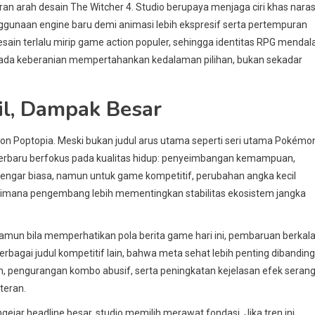
an arah desain The Witcher 4. Studio berupaya menjaga ciri khas naras
enggunaan engine baru demi animasi lebih ekspresif serta pertempuran
desain terlalu mirip game action populer, sehingga identitas RPG menda
ak pada keberanian mempertahankan kedalaman pilihan, bukan sekadar
il, Dampak Besar
mon Poptopia. Meski bukan judul arus utama seperti seri utama Pokémo
erbaru berfokus pada kualitas hidup: penyeimbangan kemampuan,
dengar biasa, namun untuk game kompetitif, perubahan angka kecil
gaimana pengembang lebih mementingkan stabilitas ekosistem jangka
 Namun bila memperhatikan pola berita game hari ini, pembaruan berkal
rbagai judul kompetitif lain, bahwa meta sehat lebih penting dibanding
, pengurangan kombo abusif, serta peningkatan kejelasan efek seran
teran.
ejar headline besar, studio memilih merawat fondasi. Jika tren ini