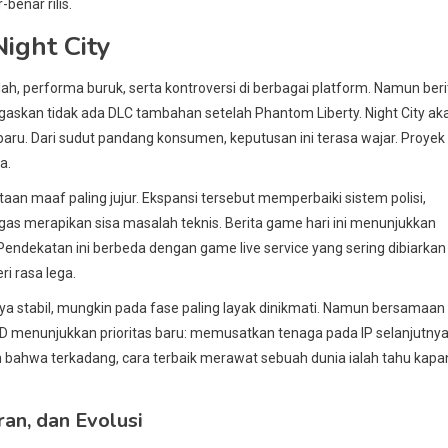
-benar rilis.
ight City
h, performa buruk, serta kontroversi di berbagai platform. Namun beri
gaskan tidak ada DLC tambahan setelah Phantom Liberty. Night City ak
 baru. Dari sudut pandang konsumen, keputusan ini terasa wajar. Proyek
a.
n maaf paling jujur. Ekspansi tersebut memperbaiki sistem polisi,
rtugas merapikan sisa masalah teknis. Berita game hari ini menunjukkan
Pendekatan ini berbeda dengan game live service yang sering dibiarkan
ri rasa lega.
hirnya stabil, mungkin pada fase paling layak dinikmati. Namun bersamaan
 RED menunjukkan prioritas baru: memusatkan tenaga pada IP selanjutnya
an bahwa terkadang, cara terbaik merawat sebuah dunia ialah tahu kapa
an, dan Evolusi