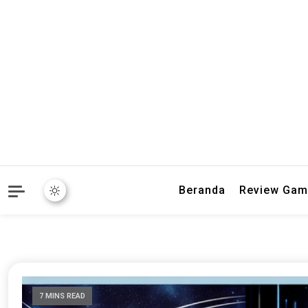
Baca ulasan game terbaru
Word Buff |
Beranda
Review Gam
7 MINS READ