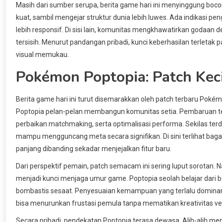
Masih dari sumber serupa, berita game hari ini menyinggung bocor
kuat, sambil mengejar struktur dunia lebih luwes. Ada indikasi p
lebih responsif. Di sisi lain, komunitas mengkhawatirkan godaan 
tersisih. Menurut pandangan pribadi, kunci keberhasilan terlet
visual memukau.
Pokémon Poptopia: Patch Kec
Berita game hari ini turut disemarakkan oleh patch terbaru Poké
Poptopia pelan-pelan membangun komunitas setia. Pembaruan t
perbaikan matchmaking, serta optimalisasi performa. Sekilas ter
mampu mengguncang meta secara signifikan. Di sini terlihat ba
panjang dibanding sekadar menjejalkan fitur baru.
Dari perspektif pemain, patch semacam ini sering luput sorotan.
menjadi kunci menjaga umur game. Poptopia seolah belajar dari be
bombastis sesaat. Penyesuaian kemampuan yang terlalu dominan
bisa menurunkan frustasi pemula tanpa mematikan kreativitas ve
Secara pribadi, pendekatan Poptopia terasa dewasa. Alih-alih meng