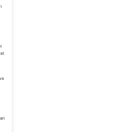
i
i
at.
hwa
ari