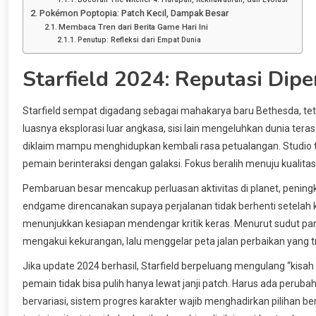
Pokémon Poptopia: Patch Kecil, Dampak Besar
Membaca Tren dari Berita Game Hari Ini
Penutup: Refleksi dari Empat Dunia
Starfield 2024: Reputasi Dip
Starfield sempat digadang sebagai mahakarya baru Bethesda, t
luasnya eksplorasi luar angkasa, sisi lain mengeluhkan dunia ter
diklaim mampu menghidupkan kembali rasa petualangan. Studio 
pemain berinteraksi dengan galaksi. Fokus beralih menuju kualit
Pembaruan besar mencakup perluasan aktivitas di planet, pening
endgame direncanakan supaya perjalanan tidak berhenti setelah kr
menunjukkan kesiapan mendengar kritik keras. Menurut sudut panda
mengakui kekurangan, lalu menggelar peta jalan perbaikan yang t
Jika update 2024 berhasil, Starfield berpeluang mengulang “kisah
pemain tidak bisa pulih hanya lewat janji patch. Harus ada perubah
bervariasi, sistem progres karakter wajib menghadirkan pilihan 