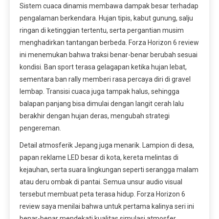
Sistem cuaca dinamis membawa dampak besar terhadap
pengalaman berkendara. Hujan tipis, kabut gunung, salju
ringan di ketinggian tertentu, serta pergantian musim
menghadirkan tantangan berbeda. Forza Horizon 6 review
ini menemukan bahwa traksi benar-benar berubah sesuai
kondisi. Ban sport terasa gelagapan ketika hujan lebat,
sementara ban rally memberi rasa percaya diri di gravel
lembap. Transisi cuaca juga tampak halus, sehingga
balapan panjang bisa dimulai dengan langit cerah lalu
berakhir dengan hujan deras, mengubah strategi
pengereman.
Detail atmosferik Jepang juga menarik. Lampion di desa,
papan reklame LED besar di kota, kereta melintas di
kejauhan, serta suara lingkungan seperti serangga malam
atau deru ombak di pantai. Semua unsur audio visual
tersebut membuat peta terasa hidup. Forza Horizon 6
review saya menilai bahwa untuk pertama kalinya seri ini
benar-benar mendekati kualitas simulasi atmosfer