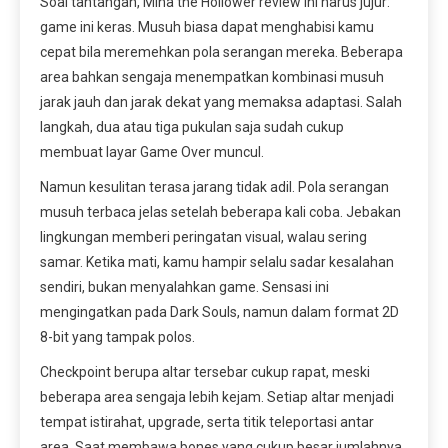
Soal tantangan, Mina the Hollower review ini harus jujur:
game ini keras. Musuh biasa dapat menghabisi kamu
cepat bila meremehkan pola serangan mereka. Beberapa
area bahkan sengaja menempatkan kombinasi musuh
jarak jauh dan jarak dekat yang memaksa adaptasi. Salah
langkah, dua atau tiga pukulan saja sudah cukup
membuat layar Game Over muncul.
Namun kesulitan terasa jarang tidak adil. Pola serangan
musuh terbaca jelas setelah beberapa kali coba. Jebakan
lingkungan memberi peringatan visual, walau sering
samar. Ketika mati, kamu hampir selalu sadar kesalahan
sendiri, bukan menyalahkan game. Sensasi ini
mengingatkan pada Dark Souls, namun dalam format 2D
8-bit yang tampak polos.
Checkpoint berupa altar tersebar cukup rapat, meski
beberapa area sengaja lebih kejam. Setiap altar menjadi
tempat istirahat, upgrade, serta titik teleportasi antar
area. Saat membawa bones yang cukup besar jumlahnya,