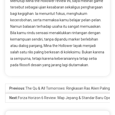
Menutup Mina the Hollower review ini, saya melihat game
tersebut sebagai ujian kesabaran sekaligus penghargaan
bagi kegigihan. Ia menuntut fokus, menghukum
kecerobohan, serta memaksa kamu belajar pelan-pelan.
Namun balasan terhadap usaha itu sangat memuaskan.
Bila kamu rindu sensasi menaklukkan rintangan dengan
kemampuan sendiri, tanpa dipandu marker berlebihan
atau dialog panjang, Mina the Hollower layak menjadi
salah satu rilis paling berkesan di koleksimu. Bukan karena
ia sempurna, tetapi karena keberaniannya tetap setia
pada filosofi desain yang jarang lagi diutamakan.
Previous:
The Qu & All Tomorrows: Ringkasan Ras Alien Paling Sa
Next:
Forza Horizon 6 Review: Map Jepang & Standar Baru Open-